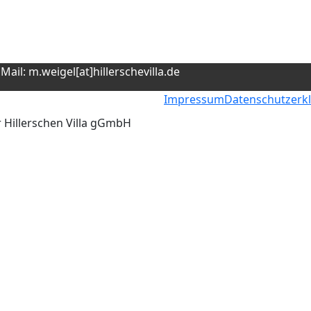
ail: m.weigel[at]hillerschevilla.de
Impressum
Datenschutzerk
r Hillerschen Villa gGmbH